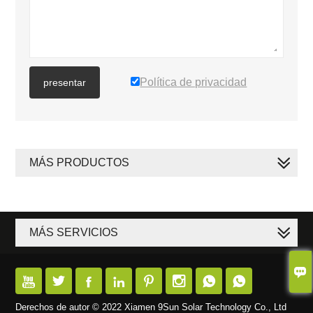
Política de privacidad
presentar
MÁS PRODUCTOS
MÁS SERVICIOS









Derechos de autor © 2022 Xiamen 9Sun Solar Technology Co., Ltd