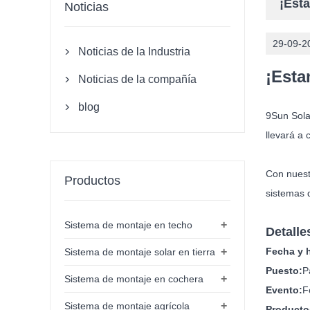
¡Est
Noticias
29-09-2
Noticias de la Industria

¡Esta
Noticias de la compañía

blog

9Sun Sola
llevará a
Con nuestr
Productos
sistemas d
+
Sistema de montaje en techo
Detalle
+
Fecha y 
Sistema de montaje solar en tierra
Puesto:
P
+
Sistema de montaje en cochera
Evento:
F
+
Sistema de montaje agrícola
Producto