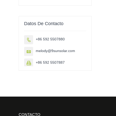
Datos De Contacto
+86 592 5507880

melody@9sunsolar.com

+86 592 5507887

CONTACTO