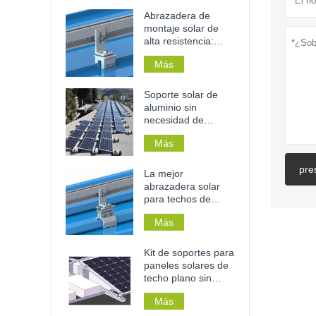
Abrazadera de
montaje solar de
alta resistencia:
resistente a la
Más
corrosión, sin
necesidad de
perforaciones y de
Soporte solar de
instalación sin
aluminio sin
herramientas para
necesidad de
techos y rieles
taladrar para techos
metálicos.
Más
planos de
hormigón, para uso
pre
doméstico o
La mejor
comercial.
abrazadera solar
para techos de
chapa con juntas
Más
engatilladas.
Kit de soportes para
paneles solares de
techo plano sin
perforaciones y
Más
lastre para techos.