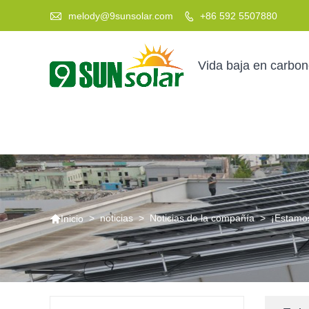

melody@9sunsolar.com
+86 592 5507880

Vida baja en carbo

>
noticias
>
Noticias de la compañía
>
¡Estamos
Inicio