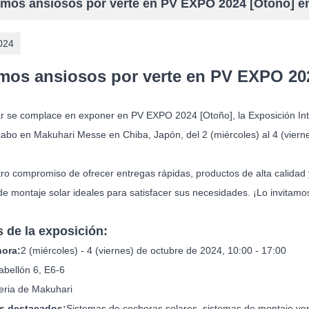
amos ansiosos por verte en PV EXPO 2024 [Otoño] e
024
mos ansiosos por verte en PV EXPO 20
r se complace en exponer en PV EXPO 2024 [Otoño], la Exposición Int
 cabo en Makuhari Messe en Chiba, Japón, del 2 (miércoles) al 4 (viern
o compromiso de ofrecer entregas rápidas, productos de alta calidad y 
e montaje solar ideales para satisfacer sus necesidades. ¡Lo invitamos
s de la exposición:
hora:
2 (miércoles) - 4 (viernes) de octubre de 2024, 10:00 - 17:00
abellón 6, E6-6
eria de Makuhari
s destacados:
Sistemas de cocheras solares, sistemas de montaje vert