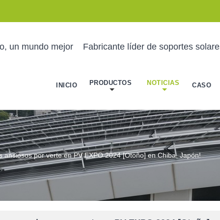
no, un mundo mejor
Fabricante líder de soportes solar
PRODUCTOS
NOTICIAS
INICIO
CASO
 ansiosos por verte en PV EXPO 2024 [Otoño] en Chiba, Japón!