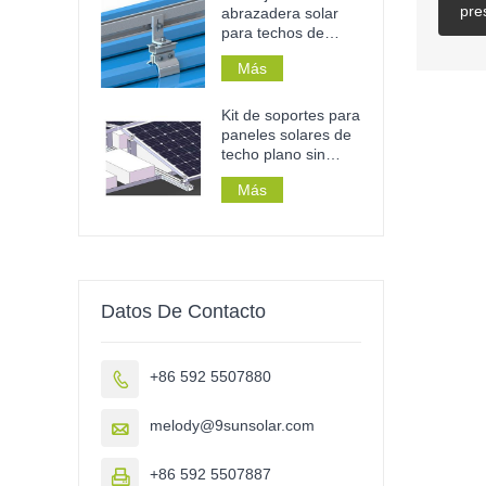
comercial.
pre
abrazadera solar
para techos de
chapa con juntas
Más
engatilladas.
Kit de soportes para
paneles solares de
techo plano sin
perforaciones y
Más
lastre para techos.
Datos De Contacto
+86 592 5507880

melody@9sunsolar.com

+86 592 5507887
