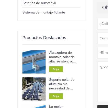
Baterías de automóvil
Ob
Sistema de montaje flotante
Productos Destacados
Abrazadera de
montaje solar de
alta resistencia:
resistente a la
Más
corrosión, sin
necesidad de
perforaciones y de
Soporte solar de
instalación sin
aluminio sin
herramientas para
necesidad de
techos y rieles
taladrar para techos
metálicos.
Más
planos de
hormigón, para uso
doméstico o
La mejor