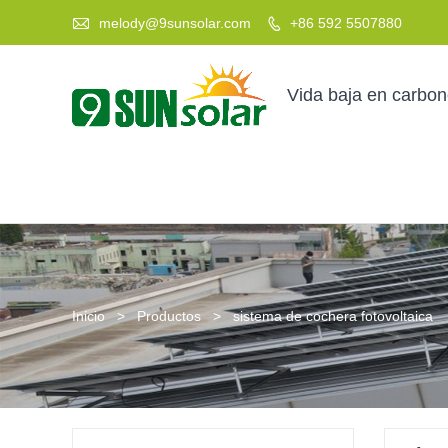

melody@9sunsolar.com
+86 592 5507880

Vida baja en carbo
Inicio
>
Productos
>
sistema de cochera fotovoltaica