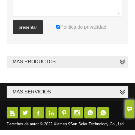
Política de privacidad
presentar
MÁS PRODUCTOS
MÁS SERVICIOS









Derechos de autor © 2022 Xiamen 9Sun Solar Technology Co., Ltd