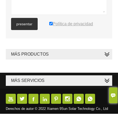
Política de privacidad
presentar
MÁS PRODUCTOS
MÁS SERVICIOS









Derechos de autor © 2022 Xiamen 9Sun Solar Technology Co., Ltd