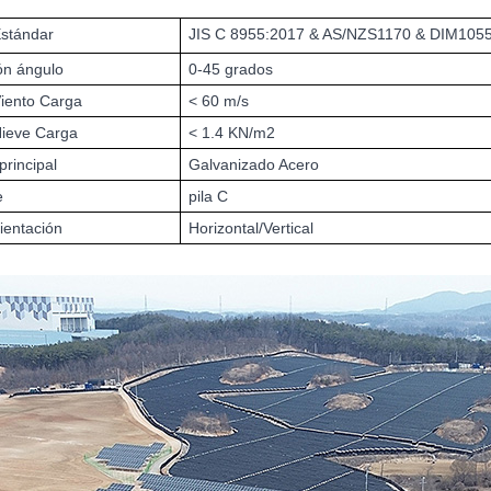
stándar
JIS C 8955:2017 & AS/NZS1170 & DIM105
ión ángulo
0-45 grados
iento Carga
< 60 m/s
Nieve Carga
< 1.4 KN/m2
principal
Galvanizado Acero
e
pila C
ientación
Horizontal/Vertical