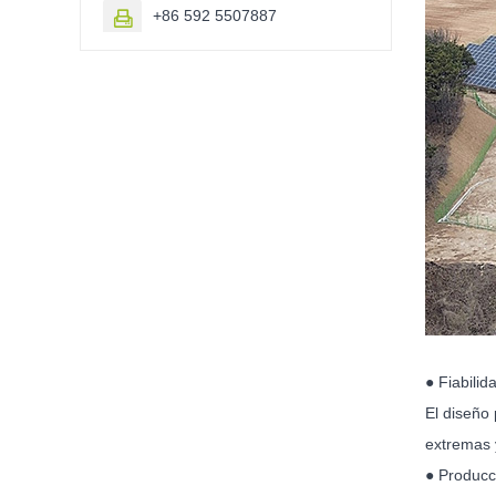
+86 592 5507887

● Fiabilid
El diseño 
extremas 
● Producc