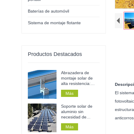
Baterías de automóvil
Sistema de montaje flotante
Productos Destacados
Abrazadera de
montaje solar de
alta resistencia:
Descripc
resistente a la
El sistem
Más
corrosión, sin
necesidad de
fotovoltai
perforaciones y de
Soporte solar de
estructura
instalación sin
aluminio sin
herramientas para
necesidad de
anticorro
techos y rieles
taladrar para techos
metálicos.
Más
planos de
hormigón, para uso