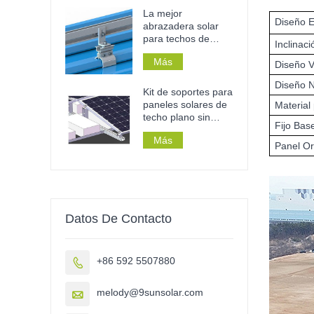
doméstico o
La mejor
Diseño E
comercial.
abrazadera solar
para techos de
Inclinac
chapa con juntas
Más
engatilladas.
Diseño V
Diseño 
Kit de soportes para
paneles solares de
Material 
techo plano sin
Fijo Bas
perforaciones y
Más
lastre para techos.
Panel Or
Datos De Contacto
+86 592 5507880

melody@9sunsolar.com
