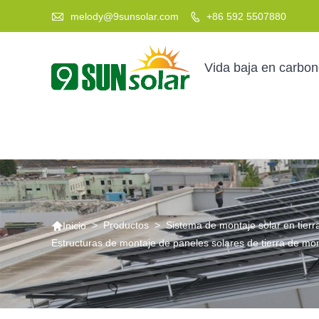

melody@9sunsolar.com
+86 592 5507880

Vida baja en carbo

>
Productos
>
Sistema de montaje solar en tierr
Inicio
Estructuras de montaje de paneles solares de tierra de mon