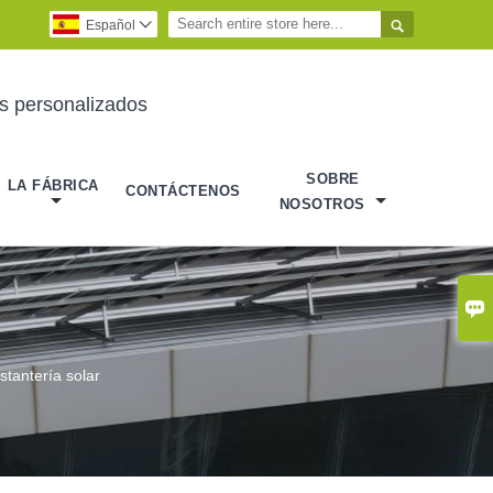

Español

es personalizados
SOBRE
LA FÁBRICA
CONTÁCTENOS
NOSOTROS

stantería solar