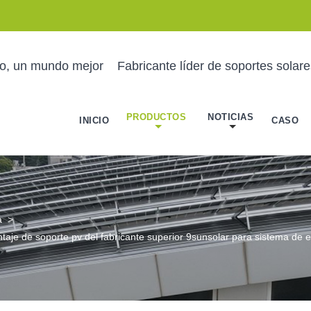
no, un mundo mejor
Fabricante líder de soportes solar
PRODUCTOS
NOTICIAS
INICIO
CASO
a
>
taje de soporte pv del fabricante superior 9sunsolar para sistema de e