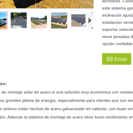
terrestres. Cons
este sistema ga
inclinación ajus
instalación ver
soportar veloci
nieve pesadas de
opción confiabl

Email
ión:
a de montaje solar de acero is una solución muy económica con resist
cos grandes planta de energía, especialmente para clientes que son sen
s solares están hechas de acero galvanizado en caliente, con buen rend
sión. Además el sistema de montaje de acero tiene buen rendimiento en