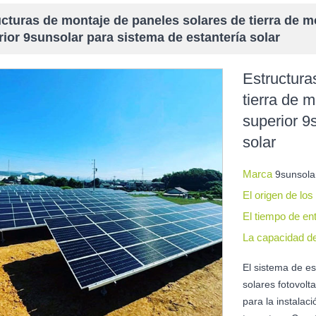
cturas de montaje de paneles solares de tierra de m
ior 9sunsolar para sistema de estantería solar
Estructura
tierra de 
superior 9
solar
Marca
9sunsola
El origen de lo
El tiempo de en
La capacidad d
El sistema de e
solares fotovol
para la instalac